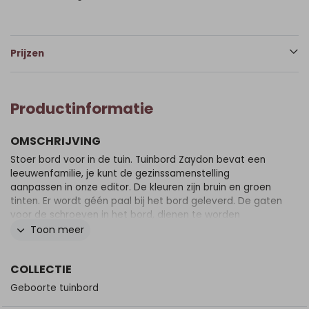
Prijzen
Productinformatie
OMSCHRIJVING
Stoer bord voor in de tuin. Tuinbord Zaydon bevat een
leeuwenfamilie, je kunt de gezinssamenstelling
aanpassen in onze editor. De kleuren zijn bruin en groen
tinten. Er wordt géén paal bij het bord geleverd. De gaten
voor de schroeven in het bord, dienen te worden
voorgeboord. Zet de schroeven niet klem op het bord
Toon meer
i.v.m. teveel spanning. Gebruik 1 of 2 palen met een platte
kant, géén ronde palen! Zet de palen volledig achter het
COLLECTIE
bord over de hele breedte/hoogte. Zorg dat je
voldoende schroeven gebruikt om het bord vast te
Geboorte tuinbord
zetten en verdeel de schroeven over de hele