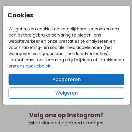
breedte/lengte van het tuinbord. Bij slecht weer
adviseren we om het tuinbord naar binnen te halen om
DIT VIND JE MISSCHIEN OOK LEUK
schade te voorkomen.
Cookies
Wij gebruiken cookies en vergelijkbare technieken om
een betere gebruikerservaring te bieden, ons
websiteverkeer en onze prestaties te analyseren en
voor marketing- en sociale mediadoeleinden (het
weergeven van gepersonaliseerde advertenties).
Je kunt jouw toestemming altijd wijzigen of intrekken op
ons
ons cookiebeleid
.
Accepteren
Weigeren
Volg ons op Instagram!
@hetuilennestjegeboortekaartjes