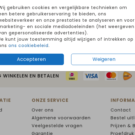
Wij gebruiken cookies en vergelijkbare technieken om
een betere gebruikerservaring te bieden, ons
websiteverkeer en onze prestaties te analyseren en voor
marketing- en sociale mediadoeleinden (het weergeven
van gepersonaliseerde advertenties).
Je kunt jouw toestemming altijd wijzigen of intrekken op
ons
ons cookiebeleid
.
Accepteren
Weigeren
G WINKELEN EN BETALEN
ATIE
ONZE SERVICE
INFORMA
d
Over ons
Contact
Algemene voorwaarden
Bestel uit
Veelgestelde vragen
Prijzen & 
Garantie
Proefdruk