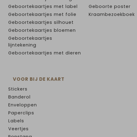
Geboortekaartjes met label
Geboorte poster
Geboortekaartjes met folie
Kraambezoekboek
Geboortekaartjes silhouet
Geboortekaartjes bloemen
Geboortekaartjes
lijntekening
Geboortekaartjes met dieren
VOOR BIJ DE KAART
Stickers
Banderol
Enveloppen
Paperclips
Labels
Veertjes
Ponstang