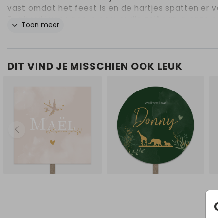
vast omdat het feest is en de hartjes spatten er v
Tuinbord Luben pas je eenvoudig zelf aan in onze o
Toon meer
editor. Er wordt géén paal bij het bord geleverd. De
gaten voor de schroeven in het bord, dienen te wo
voorgeboord. Zet de schroeven niet klem op het b
i.v.m. teveel spanning. Gebruik 1 of 2 palen met een
DIT VIND JE MISSCHIEN OOK LEUK
platte kant, géén ronde palen! Zet de palen volled
achter het bord over de hele breedte/hoogte. Zor
je voldoende schroeven gebruikt om het bord vast
zetten en verdeel de schroeven over de hele
breedte/lengte van het tuinbord. Bij slecht weer
adviseren we om het tuinbord naar binnen te hale
schade te voorkomen.