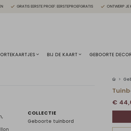
EN
GRATIS EERSTE PROEF: EERSTEPROEFGRATIS
ONTWERP JE 
ORTEKAARTJES
BIJ DE KAART
GEBOORTE DECOR
Geb
Tuinb
€ 44,
COLLECTIE
n,
Geboorte tuinbord
llon