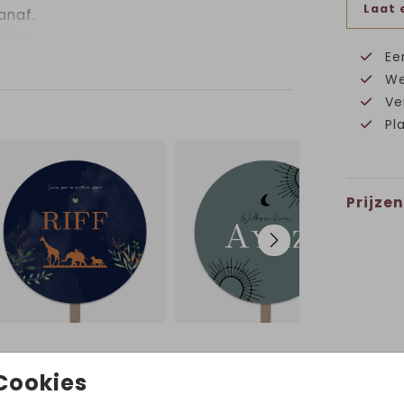
Laat 
anaf.
nline
Ee
rden
We
ord
Ve
Pl
ig
g dat
 te
Prijzen
n om
Volg ons op Instagram!
Cookies
@hetuilennestjegeboortekaartjes