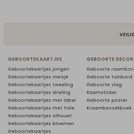
VEILI
GEBOORTEKAARTJES
GEBOORTE DECOR
Geboortekaartjes jongen
Geboorte raambor
Geboortekaartjes meisje
Geboorte tuinbord
Geboortekaartjes tweeling
Geboorte vlag
Geboortekaartjes drieling
Raamsticker
Geboortekaartjes met label
Geboorte poster
Geboortekaartjes met folie
Kraambezoekboek
Geboortekaartjes silhouet
Geboortekaartjes bloemen
Geboortekaartjes