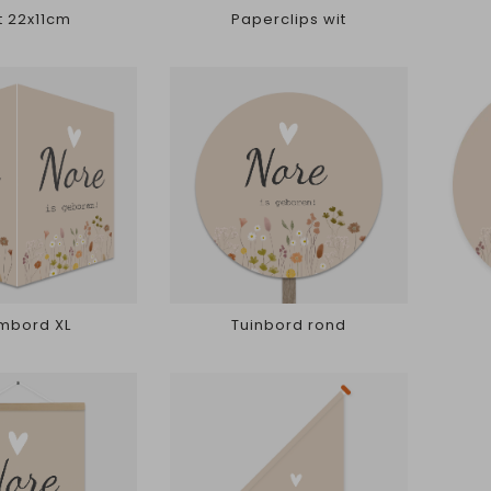
t 22x11cm
Paperclips wit
mbord XL
Tuinbord rond