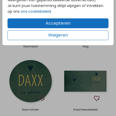
weergeven van gepersonaliseerde advertenties).
Je kunt jouw toestemming altijd wijzigen of intrekken
op ons
ons cookiebeleid
.
Accepteren
Weigeren
Raambord
Vlag
Raamsticker
Kraambezoekboek