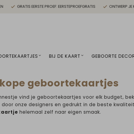
EN
GRATIS EERSTE PROEF: EERSTEPROEFGRATIS
ONTWERP JE 
OORTEKAARTJES
BIJ DE KAART
GEBOORTE DECOR
kope geboortekaartjes
ennestje vind je geboortekaartjes voor elk budget, be
door onze designers en gedrukt in de beste kwalitei
aartje
helemaal zelf naar eigen smaak.