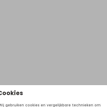
Volg ons op Instagram!
Cookies
@hetuilennestjegeboortekaartjes
Wij gebruiken cookies en vergelijkbare technieken om