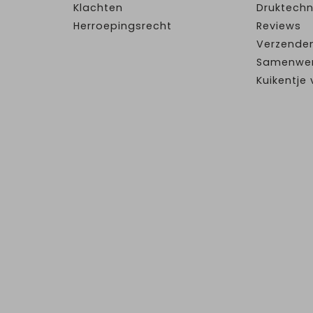
Klachten
Druktechn
Herroepingsrecht
Reviews
Verzende
Samenwe
Kuikentj