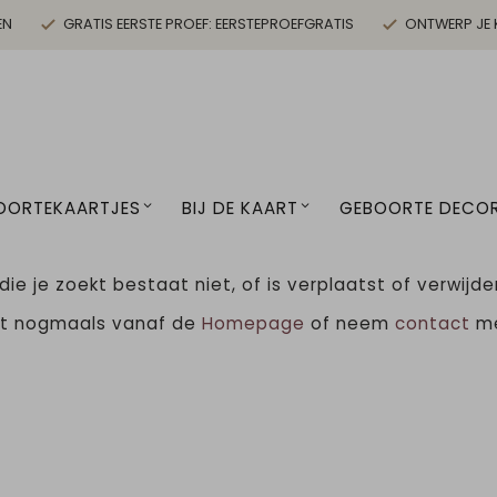
EN
GRATIS EERSTE PROEF: EERSTEPROEFGRATIS
ONTWERP JE 
OORTEKAARTJES
BIJ DE KAART
GEBOORTE DECOR
ie je zoekt bestaat niet, of is verplaatst of verwijde
et nogmaals vanaf de
Homepage
of neem
contact
me