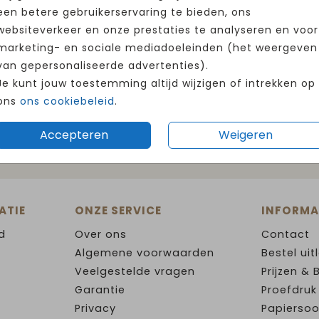
een betere gebruikerservaring te bieden, ons
websiteverkeer en onze prestaties te analyseren en voor
marketing- en sociale mediadoeleinden (het weergeven
van gepersonaliseerde advertenties).
Je kunt jouw toestemming altijd wijzigen of intrekken op
ons
ons cookiebeleid
.
Accepteren
Weigeren
G WINKELEN EN BETALEN
ATIE
ONZE SERVICE
INFORMA
d
Over ons
Contact
Algemene voorwaarden
Bestel uit
Veelgestelde vragen
Prijzen & 
Garantie
Proefdruk
Privacy
Papiersoo