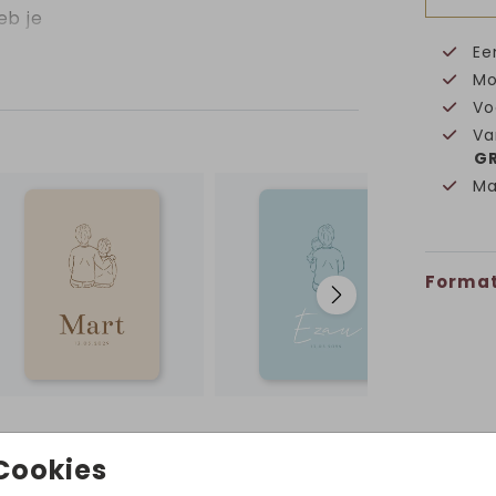
eb je
Ee
Mo
Vo
Va
GR
Ma
Format
Volg ons op Instagram!
Cookies
@hetuilennestjegeboortekaartjes