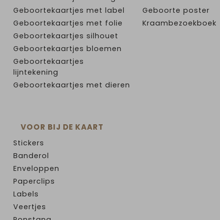
Geboortekaartjes met label
Geboorte poster
Geboortekaartjes met folie
Kraambezoekboek
Geboortekaartjes silhouet
Geboortekaartjes bloemen
Geboortekaartjes
lijntekening
Geboortekaartjes met dieren
VOOR BIJ DE KAART
Stickers
Banderol
Enveloppen
Paperclips
Labels
Veertjes
Ponstang