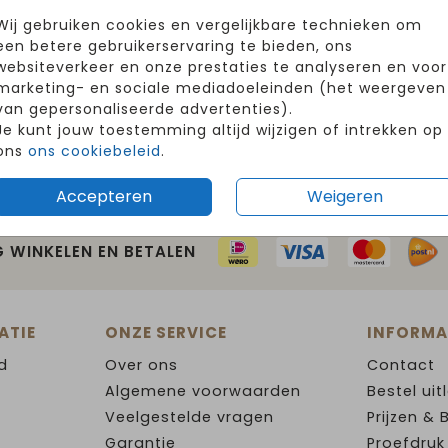
Wij gebruiken cookies en vergelijkbare technieken om
een betere gebruikerservaring te bieden, ons
websiteverkeer en onze prestaties te analyseren en voor
marketing- en sociale mediadoeleinden (het weergeven
van gepersonaliseerde advertenties).
Je kunt jouw toestemming altijd wijzigen of intrekken op
ons
ons cookiebeleid
.
Accepteren
Weigeren
G WINKELEN EN BETALEN
ATIE
ONZE SERVICE
INFORMA
d
Over ons
Contact
Algemene voorwaarden
Bestel uit
Veelgestelde vragen
Prijzen & 
Garantie
Proefdruk