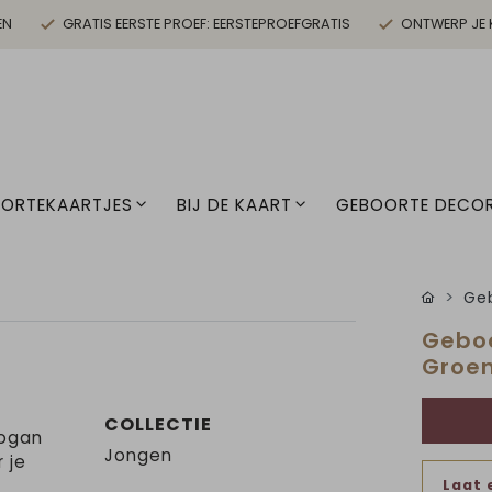
EN
GRATIS EERSTE PROEF: EERSTEPROEFGRATIS
ONTWERP JE 
ORTEKAARTJES
BIJ DE KAART
GEBOORTE DECOR
Geb
Geboo
Groe
COLLECTIE
Logan
Jongen
 je
Laat 