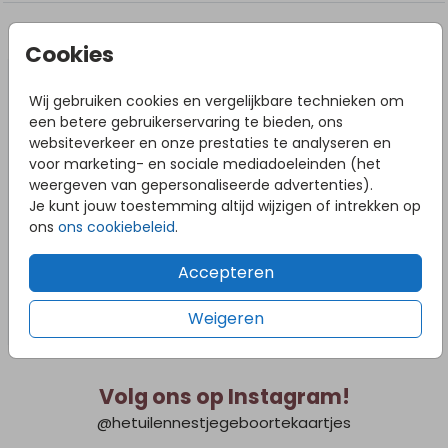
geschreven door 'Vlinderkusje' die zelf ook haar kindje
heeft verloren.
DIT VIND JE MISSCHIEN OOK LEUK
Cookies
Wij gebruiken cookies en vergelijkbare technieken om
een betere gebruikerservaring te bieden, ons
websiteverkeer en onze prestaties te analyseren en
voor marketing- en sociale mediadoeleinden (het
weergeven van gepersonaliseerde advertenties).
Je kunt jouw toestemming altijd wijzigen of intrekken op
ons
ons cookiebeleid
.
Accepteren
Weigeren
Volg ons op Instagram!
@hetuilennestjegeboortekaartjes