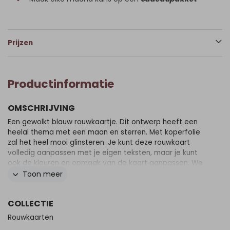
Prijzen
Productinformatie
OMSCHRIJVING
Een gewolkt blauw rouwkaartje. Dit ontwerp heeft een
heelal thema met een maan en sterren. Met koperfolie
zal het heel mooi glinsteren. Je kunt deze rouwkaart
volledig aanpassen met je eigen teksten, maar je kunt
ook de kleuren en opmaak van de kaart aanpassen. We
begrijpen het als dit te moeilijk voor je is en je graag hulp
Toon meer
van een van onze ontwerpsters zou willen hebben. Stuur
ons dan een mailtje, dan denken wij graag met je mee in
COLLECTIE
deze moeilijke situatie. Op onze site vind je onder het
kopje Rouw ook diverse teksten die je op de kaart zou
Rouwkaarten
kunnen zetten. Ook prachtige gedichten vanuit het hart